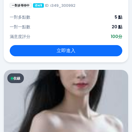
ID: i349_300992
一對多等待中
i349
一對多點數
5 點
一對一點數
20 點
滿意度評分
100分
立即進入
在線