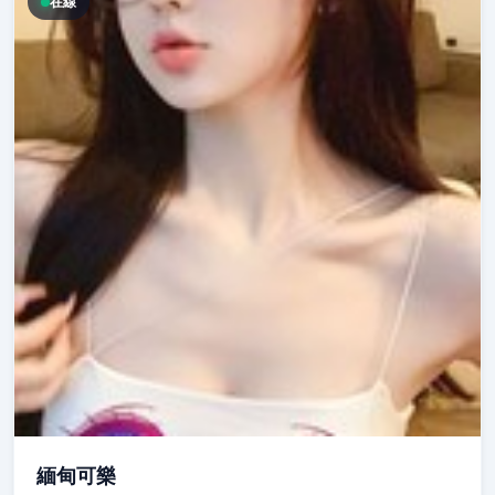
在線
緬甸可樂