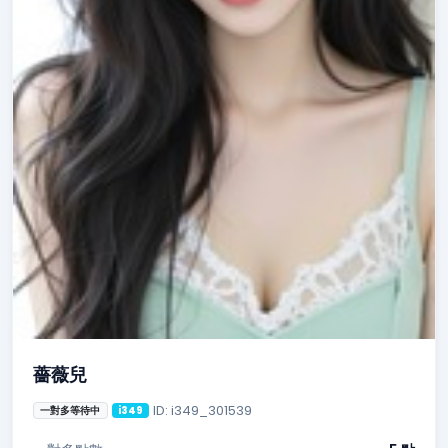
薔薇兒
ID: i349_301539
一對多等待中
i349