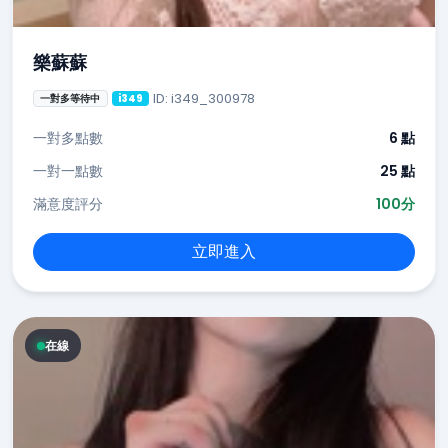
樂蘇蘇
ID: i349_300978
一對多等待中
i349
一對多點數
6 點
一對一點數
25 點
滿意度評分
100分
立即進入
在線