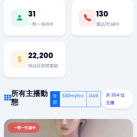
31
130
一對一等待中
通話/忙碌中
22,200
預估目前營業額
所有主播動
共 354 位
全
530my1cc
i349
態
部
主播
一對一忙線中