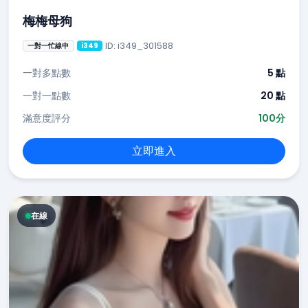
梅梅母狗
ID: i349_301588
一對一忙線中
i349
一對多點數
5 點
一對一點數
20 點
滿意度評分
100分
立即進入
在線