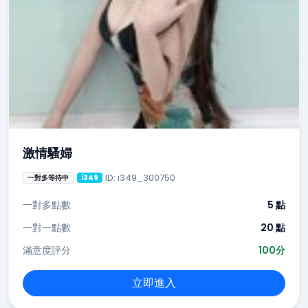
激情騷婦
ID: i349_300750
一對多等待中
i349
一對多點數
5 點
一對一點數
20 點
滿意度評分
100分
立即進入