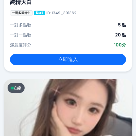
純情大白
ID: i349_301362
一對多等待中
i349
一對多點數
5 點
一對一點數
20 點
滿意度評分
100分
立即進入
在線