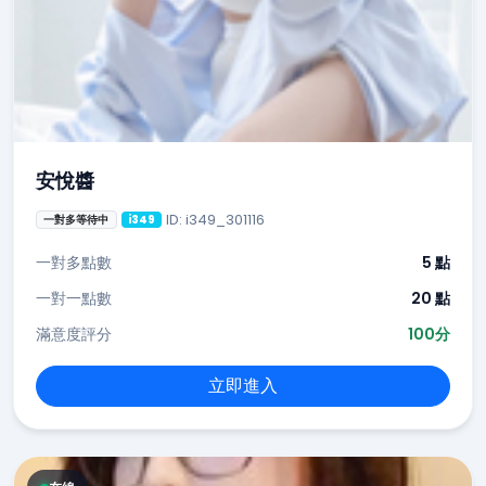
安悅醬
ID: i349_301116
一對多等待中
i349
一對多點數
5 點
一對一點數
20 點
滿意度評分
100分
立即進入