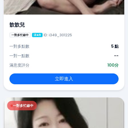
歆歆兒
ID: i349_301225
一對多忙線中
i349
一對多點數
5 點
一對一點數
--
滿意度評分
100分
立即進入
一對多忙線中