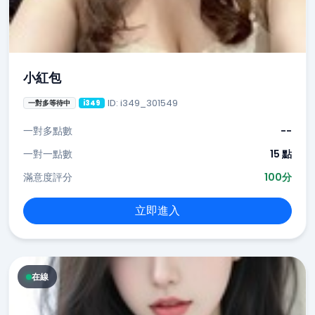
小紅包
ID: i349_301549
一對多等待中
i349
一對多點數
--
一對一點數
15 點
滿意度評分
100分
立即進入
在線