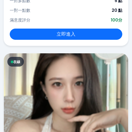
一對多點數
5 點
一對一點數
20 點
滿意度評分
100分
立即進入
在線